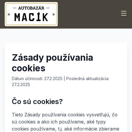
Domov
Ponuka áut
Zásady používania
Služby
cookies
Kontakt
Dátum účinnosti: 27.2.2025 | Posledná aktualizácia:
27.2.2025
0944 396 989
Čo sú cookies?
macikmilan@gmail.com
Tieto Zásady používania cookies vysvetľujú, čo
sú cookies a ako ich používame, aké typy
cookies používame, t.j. aké informácie zbierame