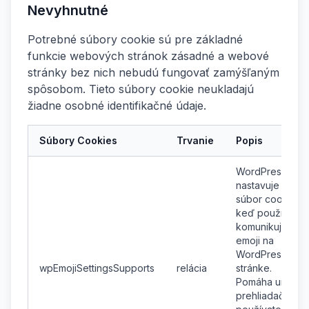
Nevyhnutné
Potrebné súbory cookie sú pre základné
funkcie webových stránok zásadné a webové
stránky bez nich nebudú fungovať zamýšľaným
spôsobom. Tieto súbory cookie neukladajú
žiadne osobné identifikačné údaje.
Súbory Cookies
Trvanie
Popis
WordPress
nastavuje tento
súbor cookie,
keď používateľ
komunikuje s
emoji na
WordPress
wpEmojiSettingsSupports
relácia
stránke.
Pomáha určiť, či
prehliadač