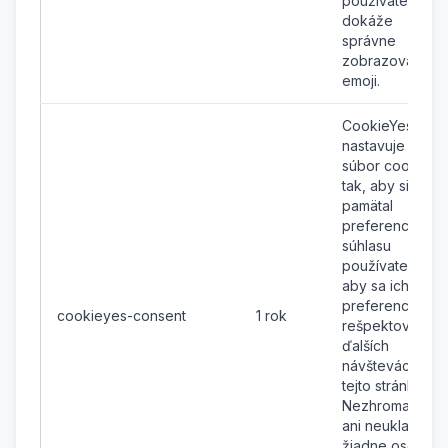
používateľa
dokáže
správne
zobrazovať
emoji.
CookieYes
nastavuje tento
súbor cookie
tak, aby si
pamätal
preferencie
súhlasu
používateľov,
aby sa ich
preferencie
cookieyes-consent
1 rok
rešpektovali pri
ďalších
návštevách
tejto stránky.
Nezhromažďuje
ani neukladá
žiadne osobné